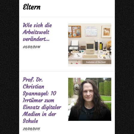
Eltern
Wie sich die
Arbeitswelt
verändert…
05/03/2016
Prof. Dr.
Christian
Spannagel: 10
Irrtümer zum
Einsatz digitaler
Medien in der
Schule
29/09/2015