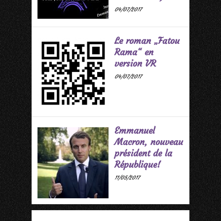
04/07/2017
Le roman „Fatou
Rama“ en
version VR
04/07/2017
Emmanuel
Macron, nouveau
président de la
République!
11/05/2017