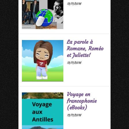
13/11/2016
La parole à
Romane, Roméo
et Juliette!
13/11/2016
Voyage en
francophonie
(eBooks)
13/11/2016